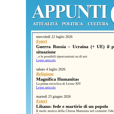
mercoledì 22 luglio 2026
Esteri
Guerra Russia – Ucraina (+ UE) il p
situazione
...e le possibili ripercussioni su di noi
Leggi articolo
sabato 4 luglio 2026
Religione
Magnifica Humanitas
La prima enciclica di Leone XIV
Leggi articolo
martedì 23 giugno 2026
Esteri
Libano: fede e martirio di un popolo
Il ruolo storico della Chiesa Maronita nel costruire l'id