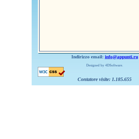
Indirizzo email:
info@appunti.ru
Designed by 4DSoftware.
Contatore visite:
1.185.655