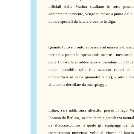
ufficiali della Marina studiano le rotte possibi
contemporaneamente, vengono messe a punta dalla L
bombe speciali da lanciare contro la diga.
Quando tutto è pronto, si passerà ad una serie di eser
mettere a punto le operazioni: mentre i meccanici 
della Luftwaffe si addestrano a rimontare uno Stu
tempo possibile (alla fine saranno capaci di 
bombardieri in circa quarantotto ore), i piloti de
allenano a decollare da una spiaggia.
Infine, sarà addirittura allestito, presso il lago 
lontano da Berlino, un simulacro a grandezza natural
da attaccare,contro il quale gli equipaggi dei d
eserciteranno numerose volte al giorno al lancio