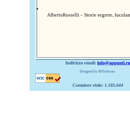
AlbertoRosselli – Storie segrete, Iucula
Indirizzo email:
info@appunti.r
Designed by 4DSoftware.
Contatore visite:
1.185.644