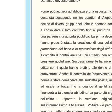
Damasco dovesse cadere?
Forse può aiutarci ad abbozzare una risposta il 
cosa sta accadendo nei tre quartieri di Alepp
decine di diversi gruppi ribelli che vi operano son
a consolidare il loro controllo fino al punto da 
una parvenza di autorità pubblica. La prima deci
hanno preso è stata la creazione di una polizi
promozione del bene e la repressione degli atti 
il compito di controllare che i pii cittadini non o
preghiere quotidiane. Successivamente hanno 
editto con il quale hanno proibito alle donne di
autovetture. Anche il controllo dell'osservanza 
norma è stata demandata alla suddetta polizia, a
ad usare la forza fino a quando il gentil s
rinuncerà a tale empia abitudine. La parte più sig
dell'editto – riportato in versione origina
sull'informatissimo sito Reseau Voltaire - è però
apertura, nella quale si elencano i teologi islami