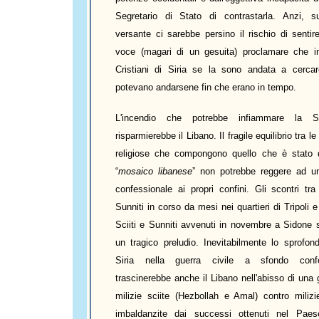
Segretario di Stato di contrastarla. Anzi, 
versante ci sarebbe persino il rischio di sentir
voce (magari di un gesuita) proclamare che i
Cristiani di Siria se la sono andata a cerca
potevano andarsene fin che erano in tempo.
L'incendio che potrebbe infiammare la S
risparmierebbe il Libano. Il fragile equilibrio tra l
religiose che compongono quello che è stato de
“
mosaico
libanese
” non potrebbe reggere ad u
confessionale ai propri confini. Gli scontri tra
Sunniti in corso da mesi nei quartieri di Tripoli e 
Sciiti e Sunniti avvenuti in novembre a Sidone 
un tragico preludio. Inevitabilmente lo sprofond
Siria nella guerra civile a sfondo confe
trascinerebbe anche il Libano nell'abisso di una 
milizie sciite (Hezbollah e Amal) contro milizi
imbaldanzite dai successi ottenuti nel Paes