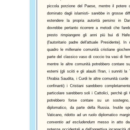
piccola porzione del Paese, mentre il potere c
dominato dagli islamisti- sarebbe in grosse diff
estendere la propria autorità persino in D
dovrebbe pertanto ricorrere a metodi che fare
presto rimpiangere gli anni più bui di Haf
(l'autoritario padre dell'attuale Presidente). In
quadro le millenarie comunità cristiane giocher
parte del classico vaso di coccio tra vasi di ferro
mentre le altre comunità potrebbero contare s
esterni (gli sciiti e gli alauiti l'Iran, i sunniti l
l'Arabia Saudita, i Curdi le altre comunità curde
confinanti) i Cristiani sarebbero completamente
particolare sarebbero soli i Cattolici, perchè gli
potrebbero forse contare su un sostegno
diplomatico, da parte della Russia. Inutile sp
Vaticano, ridotto ad un ruolo diplomatico margin
conventio ad
escludendum
messo in atto da 
potenze occidentali e dall'oggettiva incapacità de