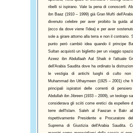
ribelli si ispirano. Vale la pena di conoscerli: A
ibn Baaz (1910 – 1999) già Gran Muftì dell'Arabi
divenuto celebre per aver proibito la guida a
(ecco da dove viene l'idea) e per aver sostenuto
sole a girare attorno alla terra e non il contrario.
punto però cambiò idea quando il principe B
Sultan acquistò un biglietto per un viaggio spazi
Azeez ibn Abdullaah Aal Shaik è l'attuale G
dell'Arabia Saudita dove ha ordinato la distruzion
le vestigia di antichi luoghi di culto non 
Muhammad ibn Uthaymeen (1925 – 2001) che fu
principali ispiratori delle correnti di pensiero
Abdullah ibn Jibreen (1933 – 2009), un teologo s
considerava gli sciiti come eretici da espellere d
terre dell'Islam. Saleh al Fawzan e Bakr a
rispettivamente Presidente e Procuratore de
Suprema di Giustizia dell'Arabia Saudita. C
maestri come meravigliarsi della caccia ai non 