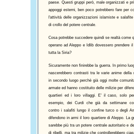
paese. Questi gruppi però, male organizzati e priv
appoggi esterni, ben poco potrebbero fare per co
l'attività delle organizzazioni islamiste e salafit
di crollo del potere centrale.
Cosa potrebbe succedere quindi se realtà come q
operano ad Aleppo e Idlib dovessero prendere il 
tutta la Siria?
Sicuramente non finirebbe la guerra. In primo lu
nascerebbero contrasti tra le varie anime della r
in secondo luogo perchè già oggi molte comunit
armate ed hanno costituito delle milizie per difend
quartieri ed i loro villaggi. E' il caso, solo p
esempio, dei Curdi che già da settimane co
contro i salafiti lungo il confine turco o degli 
difendono in armi il loro quartiere di Aleppo. La 
sarebbe più tra un potere centrale autoritario e d
di ribelli, ma tra milizie che controllerebbero ci