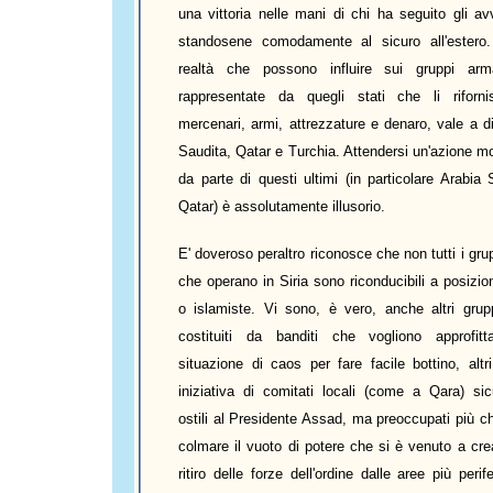
una vittoria nelle mani di chi ha seguito gli av
standosene comodamente al sicuro all'estero
realtà che possono influire sui gruppi arm
rappresentate da quegli stati che li riforn
mercenari, armi, attrezzature e denaro, vale a d
Saudita, Qatar e Turchia. Attendersi un'azione m
da parte di questi ultimi (in particolare Arabia
Qatar) è assolutamente illusorio.
E' doveroso peraltro riconosce che non tutti i gru
che operano in Siria sono riconducibili a posizion
o islamiste. Vi sono, è vero, anche altri grupp
costituiti da banditi che vogliono approfitt
situazione di caos per fare facile bottino, altr
iniziativa di comitati locali (come a Qara) si
ostili al Presidente Assad, ma preoccupati più ch
colmare il vuoto di potere che si è venuto a cre
ritiro delle forze dell'ordine dalle aree più perif