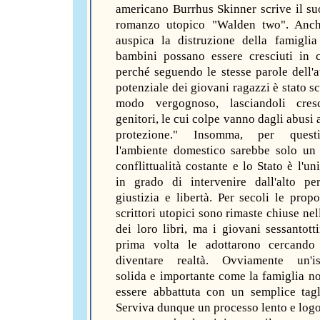
americano Burrhus Skinner scrive il s
romanzo utopico "Walden two". Anch
auspica la distruzione della famigli
bambini possano essere cresciuti in 
perché seguendo le stesse parole dell'au
potenziale dei giovani ragazzi è stato s
modo vergognoso, lasciandoli cres
genitori, le cui colpe vanno dagli abusi 
protezione." Insomma, per quest
l'ambiente domestico sarebbe solo un
conflittualità costante e lo Stato è l'un
in grado di intervenire dall'alto pe
giustizia e libertà. Per secoli le propo
scrittori utopici sono rimaste chiuse ne
dei loro libri, ma i giovani sessantotti
prima volta le adottarono cercando 
diventare realtà. Ovviamente un'ist
solida e importante come la famiglia n
essere abbattuta con un semplice tagl
Serviva dunque un processo lento e logo