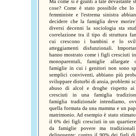
Ma come si è giunti a tale devastante st
cose? Come è stato possibile che lo 
femministe e l'estrema sinistra abbia
decidere che la famiglia deve morir
diversi decenni la sociologia sta stu
correlazione tra il tipo di struttura fa
cui crescono i bambini e lo svi
atteggiamenti disfunzionali. Importa
hanno mostrato come i figli cresciuti in
monoparentali, famiglie allargate
famiglie in cui i genitori non sono s
semplici conviventi, abbiano più proba
sviluppare disturbi di ansia, problemi sc
abuso di alcol e droghe rispetto ai
cresciuti in una famiglia tradizion
famiglia tradizionale intendiamo, ov
quella formata da una mamma e un papà
matrimonio. Ad esempio è stato stimato
il 6% dei figli cresciuti in un quartiere
da famiglie povere ma tradizionali
delinquente; contro il 90% dei figli di