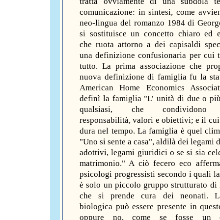
tratta ovviamente di una subdola te
comunicazione: in sintesi, come avvie
neo-lingua del romanzo 1984 di Georg
si sostituisce un concetto chiaro ed 
che ruota attorno a dei capisaldi spec
una definizione confusionaria per cui t
tutto. La prima associazione che pr
nuova definizione di famiglia fu la sta
American Home Economics Associat
definì la famiglia "L’ unità di due o pi
qualsiasi, che condividono r
responsabilità, valori e obiettivi; e il cu
dura nel tempo. La famiglia è quel clim
"Uno si sente a casa", aldilà dei legami 
adottivi, legami giuridici o se si sia ce
matrimonio." A ciò fecero eco afferm
psicologi progressisti secondo i quali l
è solo un piccolo gruppo strutturato di 
che si prende cura dei neonati. 
biologica può essere presente in ques
oppure no, come se fosse un e