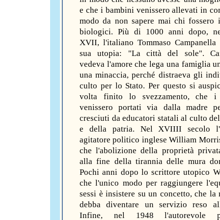
e che i bambini venissero allevati in co
modo da non sapere mai chi fossero i
biologici. Più di 1000 anni dopo, n
XVII, l'italiano Tommaso Campanella 
sua utopia: "La città del sole". Ca
vedeva l'amore che lega una famiglia u
una minaccia, perché distraeva gli indi
culto per lo Stato. Per questo si auspi
volta finito lo svezzamento, che i
venissero portati via dalla madre p
cresciuti da educatori statali al culto de
e della patria. Nel XVIIII secolo l'
agitatore politico inglese William Morri
che l'abolizione della proprietà privat
alla fine della tirannia delle mura do
Pochi anni dopo lo scrittore utopico We
che l'unico modo per raggiungere l'equ
sessi è insistere su un concetto, che la
debba diventare un servizio reso al
Infine, nel 1948 l'autorevole p