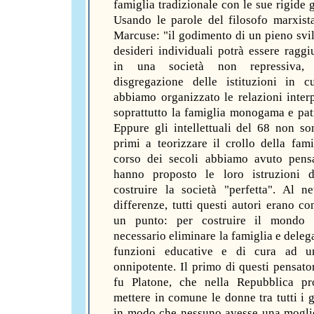
famiglia tradizionale con le sue rigide 
Usando le parole del filosofo marxist
Marcuse: "il godimento di un pieno svi
desideri individuali potrà essere raggi
in una società non repressiva,
disgregazione delle istituzioni in c
abbiamo organizzato le relazioni interp
soprattutto la famiglia monogama e patr
Eppure gli intellettuali del 68 non son
primi a teorizzare il crollo della fami
corso dei secoli abbiamo avuto pens
hanno proposto le loro istruzioni d
costruire la società "perfetta". Al ne
differenze, tutti questi autori erano co
un punto: per costruire il mondo 
necessario eliminare la famiglia e deleg
funzioni educative e di cura ad u
onnipotente. Il primo di questi pensator
fu Platone, che nella Repubblica pr
mettere in comune le donne tra tutti i g
in modo che nessuno avesse una mogli