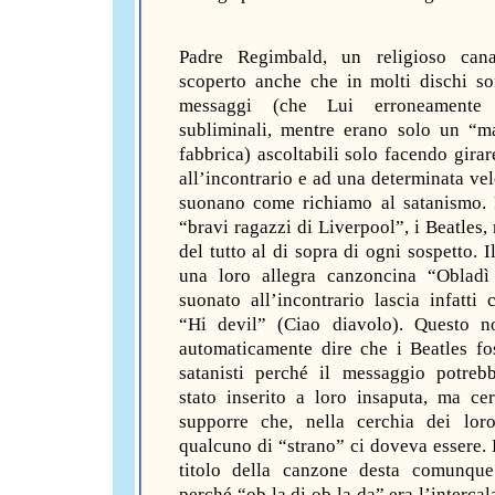
Padre Regimbald, un religioso can
scoperto anche che in molti dischi so
messaggi (che Lui erroneamente 
subliminali, mentre erano solo un “m
fabbrica) ascoltabili solo facendo girar
all’incontrario e ad una determinata vel
suonano come richiamo al satanismo. 
“bravi ragazzi di Liverpool”, i Beatles,
del tutto al di sopra di ogni sospetto. I
una loro allegra canzoncina “Obladì
suonato all’incontrario lascia infatti 
“Hi devil” (Ciao diavolo). Questo n
automaticamente dire che i Beatles fo
satanisti perché il messaggio potreb
stato inserito a loro insaputa, ma cer
supporre che, nella cerchia dei loro
qualcuno di “strano” ci doveva essere. 
titolo della canzone desta comunque
perché “ob la di ob la da” era l’intercal