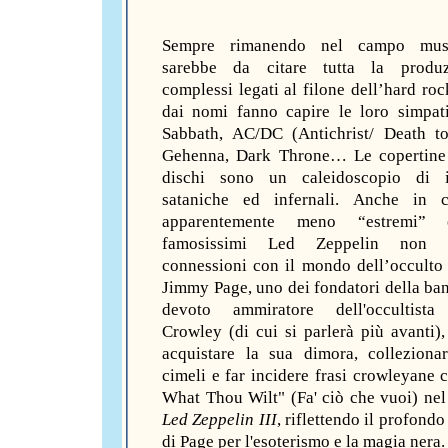
Sempre rimanendo nel campo musi
sarebbe da citare tutta la produ
complessi legati al filone dell’hard roc
dai nomi fanno capire le loro simpat
Sabbath, AC/DC (Antichrist/ Death to
Gehenna, Dark Throne… Le copertine 
dischi sono un caleidoscopio di 
sataniche ed infernali. Anche in c
apparentemente meno “estremi”
famosissimi Led Zeppelin non 
connessioni con il mondo dell’occulto 
Jimmy Page, uno dei fondatori della ban
devoto ammiratore dell'occultista 
Crowley (di cui si parlerà più avanti),
acquistare la sua dimora, colleziona
cimeli e far incidere frasi crowleyane
What Thou Wilt" (Fa' ciò che vuoi) nel 
Led Zeppelin III
, riflettendo il profondo
di Page per l'esoterismo e la magia nera.