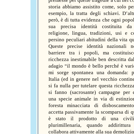
premesse per quelle tragedie a cui nel c
storia abbiamo assistito come, solo pe
esempio, la tratta degli schiavi. D’alt
però, è di tutta evidenza che ogni popo
sua precisa identità costituita da 
religione, lingua, tradizioni, usi e 
persino peculiari abitudini della vita q
Queste precise identità nazionali 
barriere tra i popoli, ma costituis
ricchezza inestimabile ben descritta da
adagio “il mondo è bello perché è vari
mi sorge spontanea una domanda: p
Italia (ed in genere nel vecchio contin
si fa nulla per tutelare questa ricchezz
si fanno (sacrosante) campagne per 
una specie animale in via di estinzi
foresta minacciata di disboscament
accetta passivamente la scomparsa di q
è stato il prodotto di una civili
plurimillenaria, quando addirittur
collabora attivamente alla sua demolizi