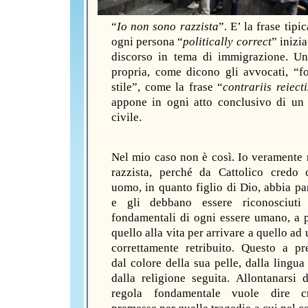
“
Io non sono razzista
”. E’ la frase tipi
ogni persona “
politically correct
” inizi
discorso in tema di immigrazione. U
propria, come dicono gli avvocati, “f
stile”, come la frase “
contrariis reiecti
appone in ogni atto conclusivo di un
civile.
Nel mio caso non è così. Io veramente
razzista, perché da Cattolico credo
uomo, in quanto figlio di Dio, abbia par
e gli debbano essere riconosciuti i
fondamentali di ogni essere umano, a p
quello alla vita per arrivare a quello ad
correttamente retribuito. Questo a pr
dal colore della sua pelle, dalla lingua
dalla religione seguita. Allontanarsi 
regola fondamentale vuole dire c