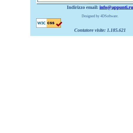
Indirizzo email:
info@appunti.r
Designed by 4DSoftware.
Contatore visite:
1.185.621