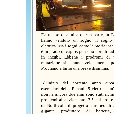
Da un po di anni a questa parte, in E
hanno venduto un sogno: il sogno d
elettrica. Ma i sogni, come la Storia ins
è in grado di capire, possono non di ra
in incubi. Ebbene i prodromi di 
mutazione si stanno velocemente pa
Proviamo a farne una breve disamina.
All'inizio del corrente anno circa 16000 esemplari della Renault 5 elettrica un'auto che non ha ancora due anni sono stati richiamati per problemi all'avviamento, 7.5 miliardi è il debito di Northvolt, il progetto europeo di avere un gigante produttore di batterie, fallisce clamorosamente prima di cominciare. L'azienda svedese Northvolt, infatti, dichiara bancarotta dopo aver incassato finanziamenti enormi da Volkswagen e Black Rock. Nessuno in Europa nel 2025 vuole più investire nel settore delle batterie e dell'auto elettrica. Circa 150000 lavoratori sono stati licenziati solo negli ultimi 18 mesi nel settore dell'automotive europeo. Mentre i costruttori di veicoli elettrici moltiplicano i richiami e le gigafactory chiudono i battenti ci continuano a vendere l'auto elettrica come il futuro della mobilità, ma la verità è tutt'altro e quasi nessuno la racconta veramente. L'elettrico, molto probabilmente, non ha nessun futuro, se non di nicchia; è semplicemente una moda e come tutte le mode finirà, purtroppo dopo aver fatto danni enormi. Esistono motivi e prove molto consistenti che testimoniano la realtà dei fatti che l'industria automobilistica e giornalisti compiacenti cercano disperatamente di nascondere. Partiamo dal falso racconto dell'evoluzione delle batterie; da anni infatti leggiamo articoli e annunci roboanti della scoperta e dell'arrivo immediato sul mercato di batterie a ricarica super veloce: 10 minuti di ricarica, anzi 5 minuti di ricarica, anzi pochi secondi e avremo la batteria piena. Ma in verità l'evoluzione è esattamente il contrario, cioè stagna drammaticamente. Da più di 10 anni, contrariamente ai sogni e alle promesse di costruttori e giornalisti finti esperti, le batterie migliorano di circa il 5% scarso all'anno, secondo studi di mercato indipendenti. Oltre all'impossibilità strutturale di caricare in maniera veloce grandi quantità di energia, la tecnologia stenta ad avanzare. Oggi una ricarica veloce in una colonnina da 250 W va da 30 a 50 minuti per raggiungere 80% della batteria, poco meglio di 4 o 5 annifa. Se volessimo ridurre di 10 volte questo tempo, come spesso si vuol far credere, per arrivare a pochi minuti o addirittura una manciata di secondi dovremmo decuplicare la potenza della colonnina. Servirebbero infatti 2500 kW cioè la quantità media di potenza utilizzata da 800 famiglie, sviluppata ad esempio da 16000 metri quadri di pannelli solari o da 5 turbine eoliche di grandi dimensioni. Tutto questo, beninteso, per ricaricare una sola auto. La ricarica veloce semplicemente non può esistere e probabilmente non esisterà, se non altro, per banali motivi fisici. Ma torniamo alle batterie che sono il vero problema delle auto elettriche: troppo pesanti troppo costose troppo lente per essere competitive. Una delle prove che l'auto a pile non avrà futuro sono proprio le batterie e nella fattispecie l'autonomia, ma non quella dichiaratamente falsa scritta con mille asterischi dai costruttori ma quella reale, quella insostenibile che a volte sfiora il ridicolo. La grande bugia dell'industria automobilistica riguarda proprio l'autonomia. Per esempio una Tesla Model S dichiara 600 km di autonomia, ma perde il 40% della sua capacità dal momento in cui il termometro scende sotto 0 gradi. A 130 km\h in autostrada l'autonomia reale è di circa 300 km, la metà esatta di quella dichiarata. I costruttori manipolano deliberatamente i dati di omologazione per poter vendere un sogno completamente disconnesso dalla realtà quotidiana. I tempi di ricarica sono la prova irrefutabile dell'impossibilità tecnica delle auto elettriche di essere competitive; 30 minuti come minimo per raggiungere il 70-80% di autonomia. Certamente è possibile se la colonnina è libera e funzionante, ma innanzi tutto bisogna trovarne una e, molto spesso, questa semplice operazione si rivela difficile, una vera lotteria. La pianificazione di un viaggio a lunga percorrenza si trasforma in un'operazione militare incompatibile con la libertà di movimento classica di tutte le auto da un secolo a questa parte. Tragitti obbligatori, soste obbligatorie, deviazioni, uscite e rientri dalle autostrade, per non parlare della giungla dei prezzi di ricarica. Senza queste operazioni i viaggi si trasformano in un inferno dai prezzi piuttosto alti. Il peso colossale dei veicoli è la pistola fumante che dimostra l'assurda propaganda che li vorrebbe ecologici ed efficienti. Un SUV elettrico medio pesa circa 2.5 tonnellate, 500 o 600 kg in più di un equivalente termico; una obesità tecnologica che accelera l'usura dei pneumatici, dei freni, degli ammortizzatori e di tutte le infrastrutture stradali, troppo pesanti per essere efficienti. Se il motore elettrico è indubbiamente più efficiente di uno termico, le auto elettriche non lo sono per nulla, sono energivore e inefficienti. I costi legati all'usura sono spese che non rientrano mai in nessuna statistica. La rete di colonnine che non rispetta le promesse ed è spesso fuori uso è un dato che viene sistematicamente nascosto alla futura clientela. Nel 2025 trovare un punto di ricarica che funzioni, che accetti la vostra carta o l'abbonamento e che sia libero può rivelarsi una vera e propria impresa. Secondo dati recenti il 70% delle colonnine hanno problemi o si trovano in panne regolarmente. E' come se non bastasse una assente standardizzazione tra i marchi di auto presenti sul mercato europeo crea una giungla tecnologica degna dell'epoca dei caricabatteria per cellulari non compatibili. Ogni costruttore impone i suoi cavi, un suo abbonamento, una sua applicazione, un suo metodo di ricarica, frenando di fatto la facilità di utilizzo e aumentando i costi per l'utilizzatore finale. La ricarica a casa resta poi un'utopia irrealizzabile per la maggioranza dei cittadini italiani ed europei. In un appartamento, senza un garage, senza una presa elettrica adatta alla ricarica, un'auto elettrica è praticamente impossibile da utilizzare. Si crea dunque un'ennesima divisione sociale invalicabile che confina l'auto elettrica all'utilizzo possibile solo per chi ha una casa individuale, un garage, una presa elettrica dedicata o a volte più di una. Una tecnologia destinata ad una élite parecchio piccola di persone fondamentalmente ricche che vanno in vacanza in aereo e che usano l'auto sporadicamente. Una tecnologia di nicchia spacciata per una soluzione per tutti. Le ricariche veloci poi deteriorano molto rapidamente le batterie; più caricate in fretta, più accorciate la vita del vostro pacco batterie, più la vostra auto si svaluterà in fretta. E' una verità fisica difficilmente contestabile che nessun venditore ammette e che condanna il proprietario a vedere la sua autonomia scendere drasticamente in qualche anno parallelamente al valore della propria auto. Un circolo vizioso dove la soluzione diviene il problema, in una parola, una obsolescenza programmata e forzata. La durata media è di 8 anni, dopodiché si deve sostituire tutto il pacco batterie; una bomba economica a scoppio ritardato che fa esplodere i costi di gestione di queste auto rendendole di fatto inaccessibili alla classe media lavoratrice scaricando tutti i costi sull'utente finale. Non esiste un'auto elettrica degna di questo nome in vendita a meno di 20000 o 25000 euro, anche con gli aiuti statali che sono poi spesso difficili e a volte impossibili da ottenere. Il costo per un nuovo pacco batterie per una Renault Zoe, la più piccola ed economica nel mercato, va dagli 8000 ai 12000 euro, un costo di poco inferiore a quello di una vettura nuova. Il prezzo delle batterie poi raddoppiano per le auto di gamma superiore, costi che superano i 20-25000 euro semplicemente per rinnovare il pacco batterie. Ciò si riflette sul valore delle auto usate; dopo il quinto anno di vita. In media perdono più del 60% del loro valore già dal terzo anno per arrivare a un 70% al quinto o sesto anno di vita. Praticamente invendibili se hanno più di sette anni e con un pacco di batterie a fine vita. Le assicurazioni poi svelano il marketing fallimentare dei veicoli elettrici; una Tesla Model X per esempio costa tra il 30 e il 50% in più di assicurazione rispetto a un equivale