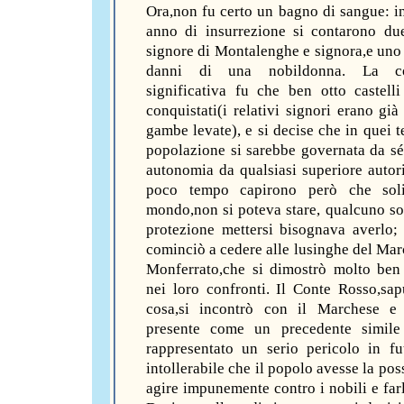
Ora,non fu certo un bagno di sangue: i
anno di insurrezione si contarono due
signore di Montalenghe e signora,e uno 
danni di una nobildonna. La c
significativa fu che ben otto castell
conquistati(i relativi signori erano già
gambe levate), e si decise che in quei te
popolazione si sarebbe governata da sé
autonomia da qualsiasi superiore autor
poco tempo capirono però che soli
mondo,non si poteva stare, qualcuno sot
protezione mettersi bisognava averlo; 
cominciò a cedere alle lusinghe del Mar
Monferrato,che si dimostrò molto ben
nei loro confronti. Il Conte Rosso,sap
cosa,si incontrò con il Marchese e 
presente come un precedente simile
rappresentato un serio pericolo in fu
intollerabile che il popolo avesse la poss
agire impunemente contro i nobili e farl