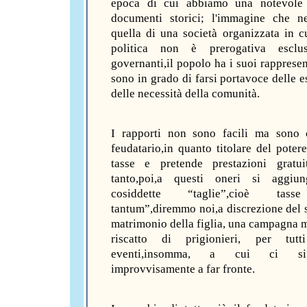
epoca di cui abbiamo una notevole
documenti storici; l'immagine che n
quella di una società organizzata in cu
politica non è prerogativa esclu
governanti,il popolo ha i suoi rappresen
sono in grado di farsi portavoce delle e
delle necessità della comunità.
I rapporti non sono facili ma sono c
feudatario,in quanto titolare del poter
tasse e pretende prestazioni gratui
tanto,poi,a questi oneri si aggiu
cosiddette “taglie”,cioè tas
tantum”,diremmo noi,a discrezione del s
matrimonio della figlia, una campagna mi
riscatto di prigionieri, per tutt
eventi,insomma, a cui ci s
improvvisamente a far fronte.