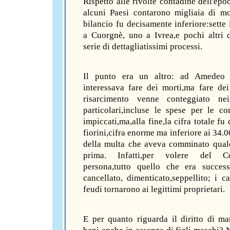
Rispetto alle rivolte contadine dell'epo
alcuni Paesi contarono migliaia di mor
bilancio fu decisamente inferiore:sette 
a Cuorgnè, uno a Ivrea,e pochi altri
serie di dettagliatissimi processi.
Il punto era un altro: ad Amedeo
interessava fare dei morti,ma fare dei 
risarcimento venne conteggiato ne
particolari,incluse le spese per le co
impiccati,ma,alla fine,la cifra totale fu
fiorini,cifra enorme ma inferiore ai 34.0
della multa che aveva comminato qua
prima. Infatti,per volere del C
persona,tutto quello che era succes
cancellato, dimenticato,seppellito; i ca
feudi tornarono ai legittimi proprietari.
E per quanto riguarda il diritto di ma