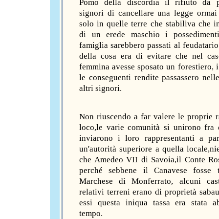
Pomo della discordia il rifiuto da 
signori di cancellare una legge ormai
solo in quelle terre che stabiliva che i
di un erede maschio i possediment
famiglia sarebbero passati al feudatario
della cosa era di evitare che nel cas
femmina avesse sposato un forestiero, i 
le conseguenti rendite passassero nell
altri signori.
Non riuscendo a far valere le proprie r
loco,le varie comunità si unirono fra 
inviarono i loro rappresentanti a pa
un'autorità superiore a quella locale,n
che Amedeo VII di Savoia,il Conte Ros
perché sebbene il Canavese fosse t
Marchese di Monferrato, alcuni cast
relativi terreni erano di proprietà saba
essi questa iniqua tassa era stata a
tempo.